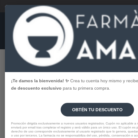
Menú
TIENDA
Inicio
COSMÉTICA FACIAL
SERUMS
ANTI-IMPERFECCI
¡Te damos la bienvenida! ✨
Crea tu cuenta hoy mismo y recib
de descuento exclusivo
para tu primera compra.
OBTÉN TU DESCUENTO
Promoción dirigida exclusivamente a nuevos usuarios registrados. Cupón no aplicable a
enviará por email tras completar el registro y será válido para un único uso. El cupón es pe
derecho de uso corresponde exclusivamente al usuario registrado que lo genera, quedan
o uso por terceros. La farmacia no se responsabiliza del uso, pérdida, conservación o a