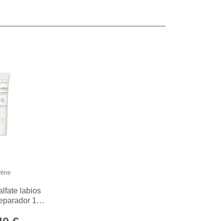
vène
lfate labios
eparador 10
mL