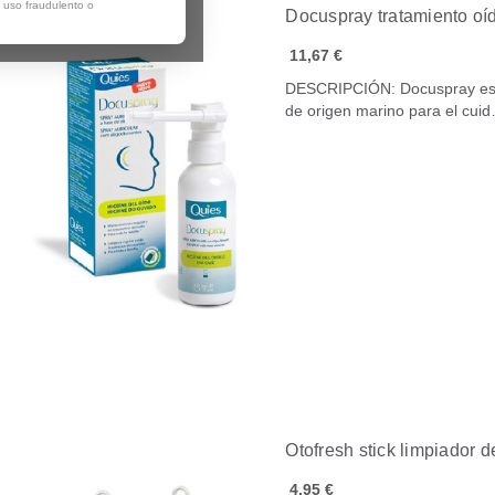
, uso fraudulento o
Docuspray tratamiento oí
11,67 €
DESCRIPCIÓN: Docuspray es u
de origen marino para el cui
Otofresh stick limpiador 
4,95 €