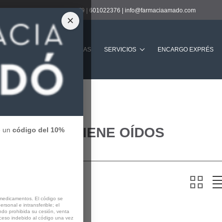
Contacto:
938901239
|
601022376
|
info@farmaciaamado.com
×
Buscar
LA FARMACIA
GUARDIAS
SERVICIOS
ENCARGO EXPRÉS
HIGIENE OÍDOS
e un
código del 10%
 Items
 medicamentos. El código se
rsonal e intransferible; el
do prohibida su cesión, venta
cceso indebido al código una vez