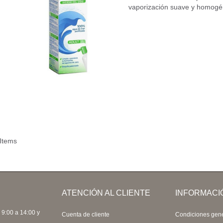
vaporización suave y homog
 Items
ATENCIÓN AL CLIENTE
INFORMACI
 9:00 a 14:00 y
Cuenta de cliente
Condiciones gen