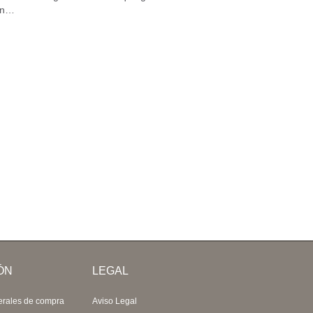
én…
ÓN
LEGAL
erales de compra
Aviso Legal