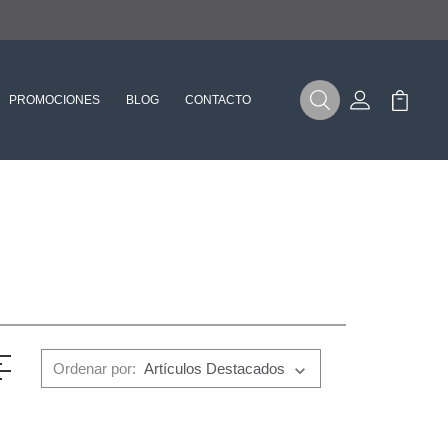
PROMOCIONES
BLOG
CONTACTO
Buscar
Mi Cuenta
Mi Carr
Ordenar por: