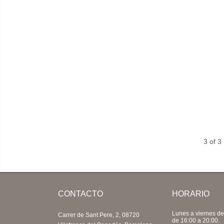
3 of 3
CONTACTO
HORARIO
Lunes a viernes de
Carrer de Sant Pere, 2, 08720
de 16:00 a 20:00.