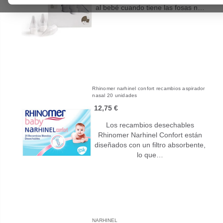
al bebé cuando tiene las fosas n…
Rhinomer narhinel confort recambios aspirador
nasal 20 unidades
12,75 €
Los recambios desechables
Rhinomer Narhinel Confort están
diseñados con un filtro absorbente,
lo que…
NARHINEL