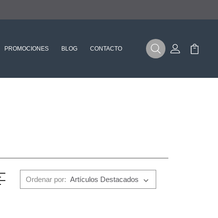
PROMOCIONES
BLOG
CONTACTO
Buscar
Mi Cuenta
Mi Carr
Ordenar por: