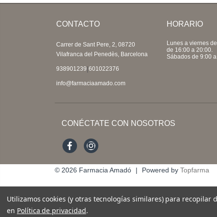
CONTACTO
HORARIO
Lunes a viernes de
Carrer de Sant Pere, 2, 08720
de 16:00 a 20:00.
Vilafranca del Penedès, Barcelona
Sábados de 9:00 a
|
938901239
601022376
info@farmaciaamado.com
CONÉCTATE CON NOSOTROS
Facebook
Instagram
© 2026
Farmacia Amadó
|
Powered by
Topfarma
Utilizamos cookies (y otras tecnologías similares) para recopilar
en
Política de privacidad
.