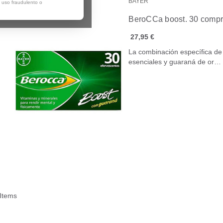
BAYER
, uso fraudulento o
BeroCCa boost. 30 compr
27,95 €
La combinación específica de 
esenciales y guaraná de or…
 Items