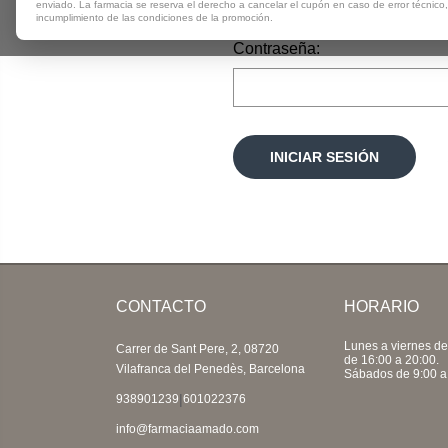
enviado. La farmacia se reserva el derecho a cancelar el cupón en caso de error técnico
incumplimiento de las condiciones de la promoción.
Contraseña:
CONTACTO
HORARIO
Lunes a viernes de
Carrer de Sant Pere, 2, 08720
de 16:00 a 20:00.
Vilafranca del Penedès, Barcelona
Sábados de 9:00 a
|
938901239
601022376
info@farmaciaamado.com