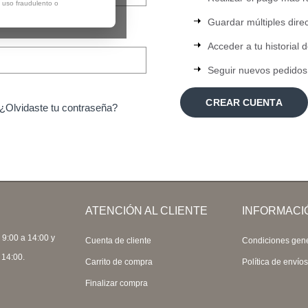
, uso fraudulento o
Guardar múltiples dire
Acceder a tu historial 
Seguir nuevos pedidos
CREAR CUENTA
¿Olvidaste tu contraseña?
ATENCIÓN AL CLIENTE
INFORMACI
 9:00 a 14:00 y
Cuenta de cliente
Condiciones gen
 14:00.
Carrito de compra
Política de envío
Finalizar compra