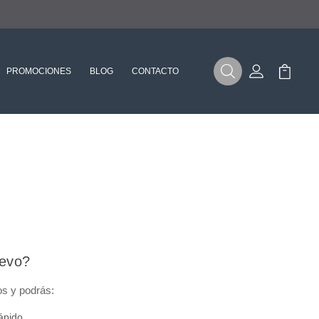
PROMOCIONES
BLOG
CONTACTO
Buscar
Mi Cuenta
Mi Carr
uevo?
os y podrás:
ápido