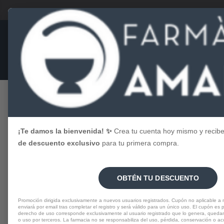
Menú
TIENDA
Hylo gel 10
Inicio
SALUD
ÓPTICA
OJOS CANSADOS
¡Te damos la bienvenida! ✨
Crea tu cuenta hoy mismo y recib
de descuento exclusivo
para tu primera compra.
OBTÉN TU DESCUENTO
Promoción dirigida exclusivamente a nuevos usuarios registrados. Cupón no aplicable a
enviará por email tras completar el registro y será válido para un único uso. El cupón es pe
derecho de uso corresponde exclusivamente al usuario registrado que lo genera, quedan
o uso por terceros. La farmacia no se responsabiliza del uso, pérdida, conservación o a