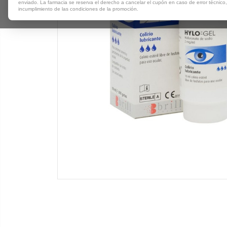
enviado. La farmacia se reserva el derecho a cancelar el cupón en caso de error técnico
incumplimiento de las condiciones de la promoción.