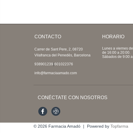
CONTACTO
HORARIO
Lunes a viernes de
Carrer de Sant Pere, 2, 08720
de 16:00 a 20:00.
Vilafranca del Penedès, Barcelona
Sábados de 9:00 a
|
938901239
601022376
info@farmaciaamado.com
CONÉCTATE CON NOSOTROS
Facebook
Instagram
© 2026
Farmacia Amadó
|
Powered by
Topfarma