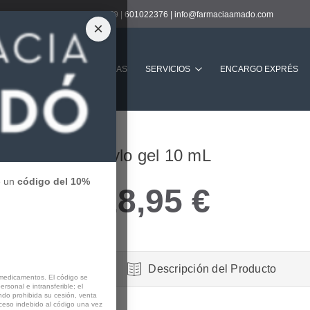
Contacto:
938901239
|
601022376
|
info@farmaciaamado.com
×
Buscar
LA FARMACIA
GUARDIAS
SERVICIOS
ENCARGO EXPRÉS
 mL
Hylo gel 10 mL
e un
código del 10%
18,95 €
Descripción del Producto
 medicamentos. El código se
rsonal e intransferible; el
do prohibida su cesión, venta
cceso indebido al código una vez